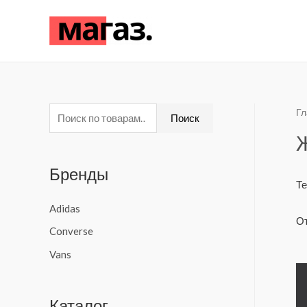
Гл
И
Поиск
с
к
Бренды
а
Те
т
Adidas
ь
От
Converse
:
Vans
Каталог