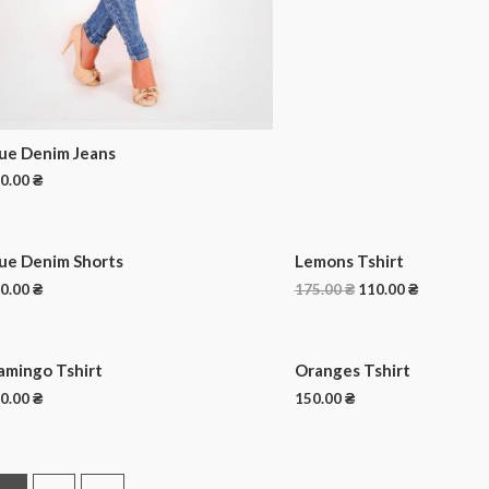
ue Denim Jeans
0.00
₴
ue Denim Shorts
Lemons Tshirt
0.00
₴
175.00
₴
110.00
₴
amingo Tshirt
Oranges Tshirt
0.00
₴
150.00
₴