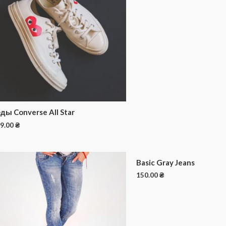
ды Converse All Star
9.00
₴
Basic Gray Jeans
150.00
₴