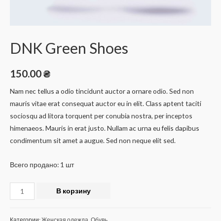
DNK Green Shoes
150.00
₴
Nam nec tellus a odio tincidunt auctor a ornare odio. Sed non
mauris vitae erat consequat auctor eu in elit. Class aptent taciti
sociosqu ad litora torquent per conubia nostra, per inceptos
himenaeos. Mauris in erat justo. Nullam ac urna eu felis dapibus
condimentum sit amet a augue. Sed non neque elit sed.
Всего продано: 1 шт
Количество
В корзину
DNK
Green
Категории:
Женская одежда
,
Обувь