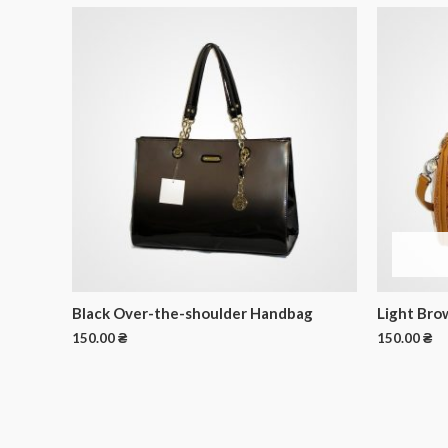
Black Over-the-shoulder Handbag
Light Bro
150.00
₴
150.00
₴