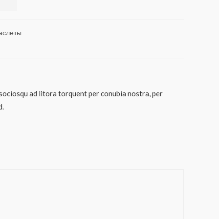
аслеты
 sociosqu ad litora torquent per conubia nostra, per
d.