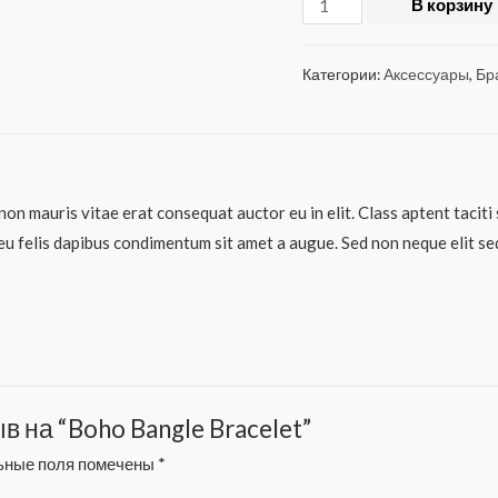
В корзину
Boho
Bangle
Категории:
Аксессуары
,
Бр
Bracelet
non mauris vitae erat consequat auctor eu in elit. Class aptent taciti
eu felis dapibus condimentum sit amet a augue. Sed non neque elit se
в на “Boho Bangle Bracelet”
ьные поля помечены
*